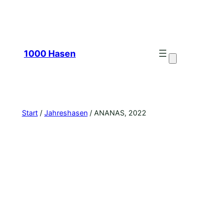
Zum
1000 Hasen
Inhalt
Start
/
Jahreshasen
/ ANANAS, 2022
springen