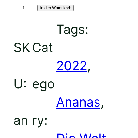
In den Warenkorb
A
Tags:
SK
Cat
N
2022
, 
U:
ego
A
Ananas
, 
an
ry:
N