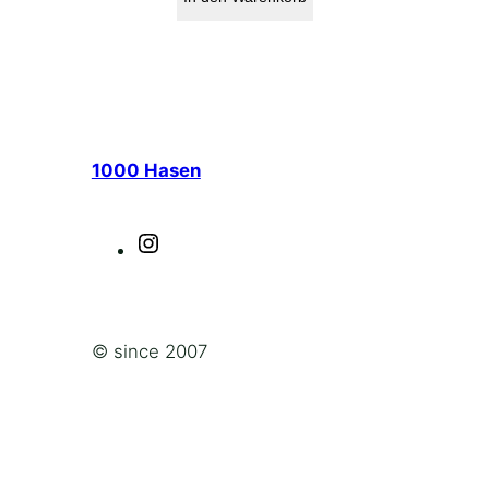
1000 Hasen
I
n
s
© since 2007
t
a
g