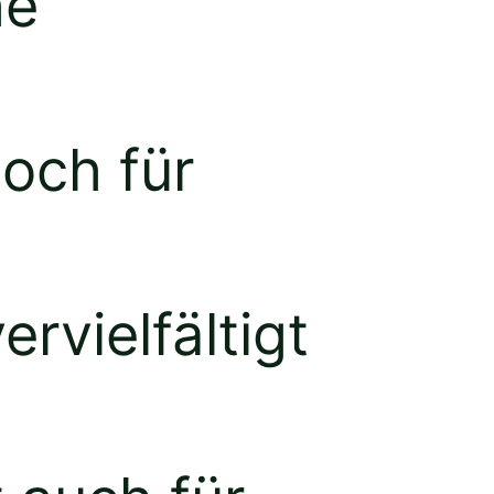
he
och für
rvielfältigt