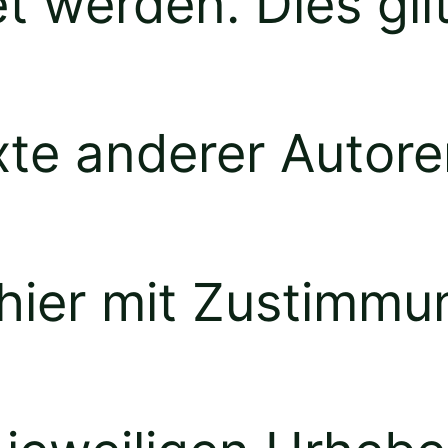
t werden. Dies gil
xte anderer Autore
h hier mit Zustimm