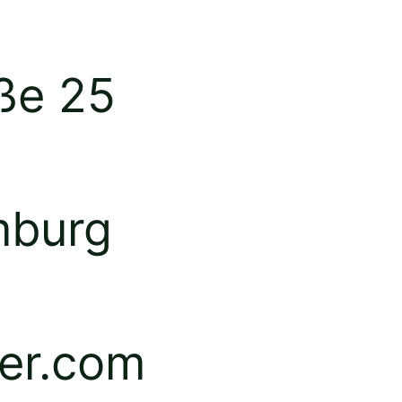
aße 25
mburg
ker.com