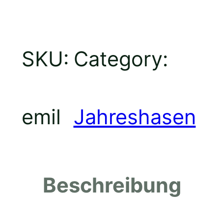
E
SKU:
Category:
M
emil
Jahreshasen
I
L
Beschreibung