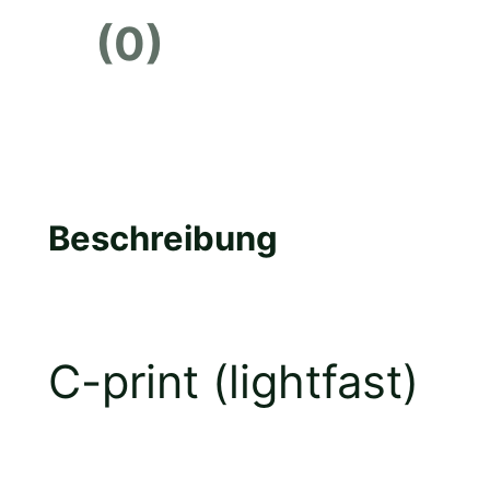
(0)
4
M
Beschreibung
e
C-print (lightfast)
n